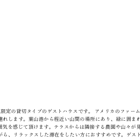
Inn は1日1組限定の貸切タイプのゲストハウスです。 アメリカのフ
連れします。葉山港から程近い山間の場所にあり、緑に囲ま
囲気を感じて頂けます。テラスからは隣接する農園や山々が
がら、リラックスした滞在をしたい方におすすめです。ゲス