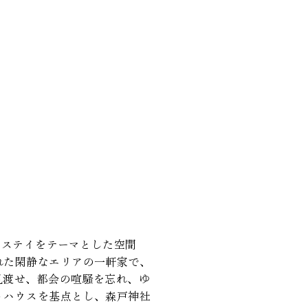
ァームステイをテーマとした空間
れた閑静なエリアの一軒家で、
見渡せ、都会の喧騒を忘れ、ゆ
トハウスを基点とし、森戸神社